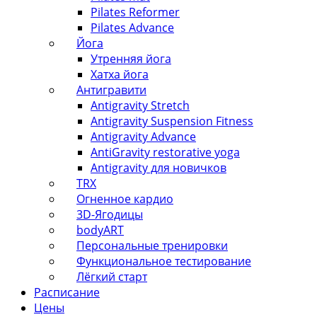
Pilates Reformer
Pilates Advance
Йога
Утренняя йога
Хатха йога
Антигравити
Antigravity Stretch
Antigravity Suspension Fitness
Antigravity Advance
AntiGravity restorative yoga
Antigravity для новичков
TRX
Огненное кардио
3D-Ягодицы
bodyART
Персональные тренировки
Функциональное тестирование
Лёгкий старт
Расписание
Цены