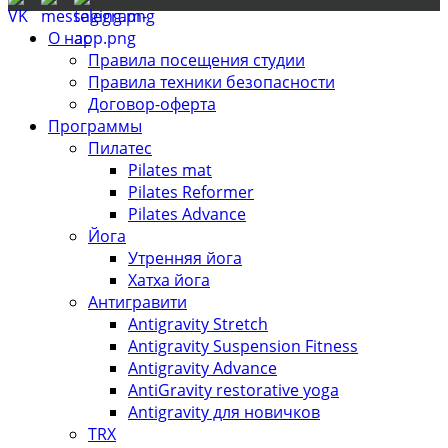
О нас
Правила посещения студии
Правила техники безопасности
Договор-оферта
Программы
Пилатес
Pilates mat
Pilates Reformer
Pilates Advance
Йога
Утренняя йога
Хатха йога
Антигравити
Antigravity Stretch
Antigravity Suspension Fitness
Antigravity Advance
AntiGravity restorative yoga
Antigravity для новичков
TRX