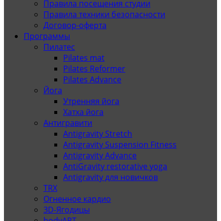
Правила посещения студии
Правила техники безопасности
Договор-оферта
Программы
Пилатес
Pilates mat
Pilates Reformer
Pilates Advance
Йога
Утренняя йога
Хатха йога
Антигравити
Antigravity Stretch
Antigravity Suspension Fitness
Antigravity Advance
AntiGravity restorative yoga
Antigravity для новичков
TRX
Огненное кардио
3D-Ягодицы
bodyART